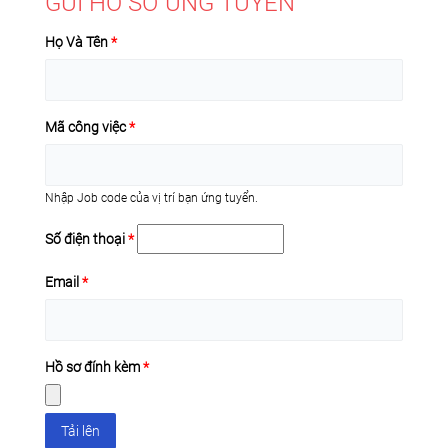
GỬI HỒ SƠ ỨNG TUYỂN
Họ Và Tên
*
Mã công việc
*
Nhập Job code của vị trí bạn ứng tuyển.
Số điện thoại
*
Email
*
Hồ sơ đính kèm
*